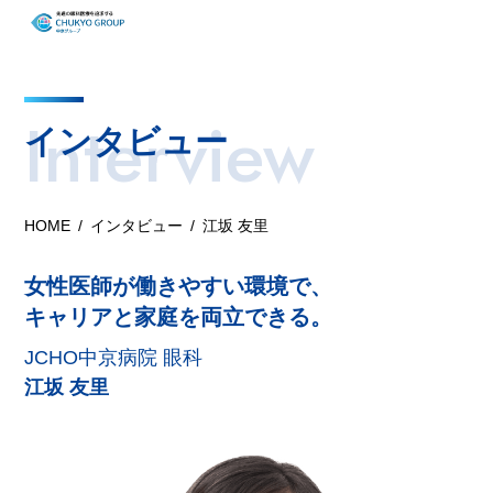
Interview
インタビュー
HOME
インタビュー
江坂 友里
女性医師が働きやすい環境で、
キャリアと家庭を両立できる。
JCHO中京病院 眼科
江坂 友里