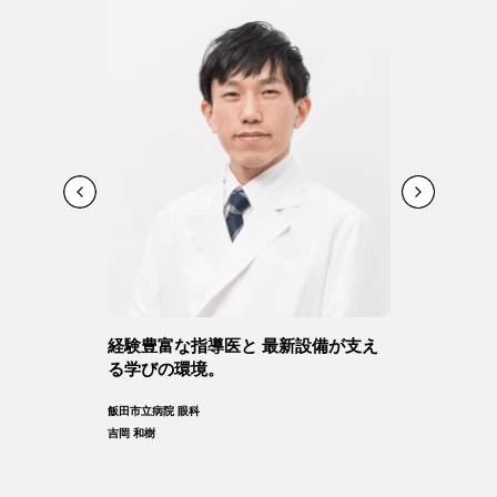
を 支援する
経験豊富な指導医と 最新設備が支え
キャリア志向
る学びの環境。
門性を高めて
博士
飯田市立病院 眼科
JCHO中京病院 眼科
吉岡 和樹
横山 吉美